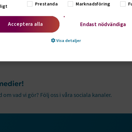
Prestanda
Marknadsföring
F
igt
Acceptera alla
Endast nödvändiga
Visa detaljer
t nödvändigt
Prestanda
Marknadsföring
Fu
vändiga kakor låter dig använda webbplatsen genom att aktivera grundläg
 medier!
, såsom sidnavigering och åtkomst till säkra områden på webbplatsen. Web
te korrekt utan dessa kakor.
 om vad vi gör? Följ oss i våra sociala kanaler.
Leverantör
/
Domän
Utgång
Beskrivning
e.Session
transportforetagen.se
Session
Används av webbplatsens 
funktioner.
e.AuthCookie
transportforetagen.se
1 år
Används för att hålla anv
inloggade och ge korrekta 