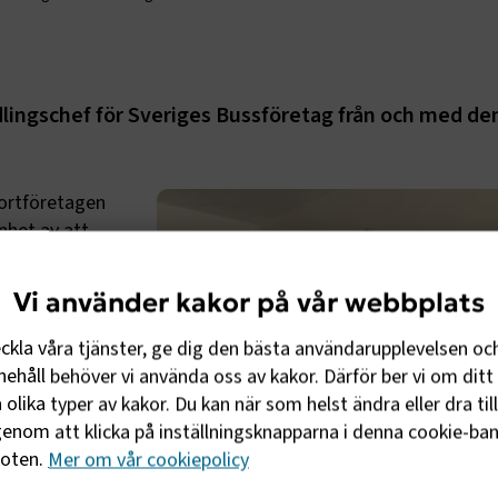
lingschef för Sveriges Bussföretag från och med de
portföretagen
nhet av att
. Hon är väl
emsföretagen
Vi använder kakor på vår webbplats
etsgrupper med
unal.
eckla våra tjänster, ge dig den bästa användarupplevelsen oc
ehåll behöver vi använda oss av kakor. Därför ber vi om ditt 
Sidén som blir
olika typer av kakor. Du kan när som helst ändra eller dra til
a
enom att klicka på inställningsknapparna i denna cookie-bann
foten.
Mer om vår cookiepolicy