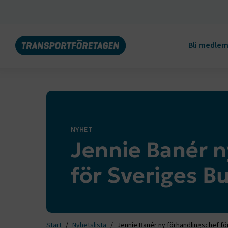
Bli medle
NYHET
Jennie Banér n
för Sveriges B
Start
Nyhetslista
Jennie Banér ny förhandlingschef f