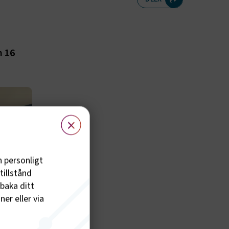
n 16
×
h personligt
tillstånd
lbaka ditt
er eller via