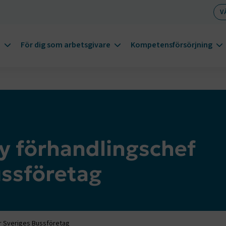
V
m
För dig som arbetsgivare
Kompetensförsörjning
y förhandlingschef
ussföretag
ör Sveriges Bussföretag