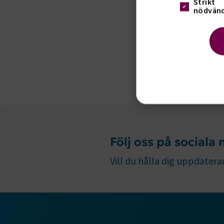
Strikt
nödvänd
Strik
Strikt nöd
Följ oss på sociala
funktioner
fungerar in
Vill du hålla dig uppdaterad
Namn
.AspNetCor
.AspNetCor