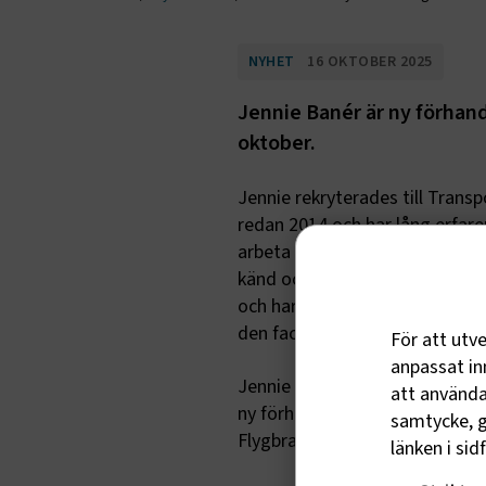
NYHET
16 OKTOBER 2025
Jennie Banér är ny förhand
oktober.
Jennie rekryterades till Trans
redan 2014 och har lång erfare
arbeta med Bussbranschavtalet
känd och uppskattad av medl
och har även suttit med i arb
den fackliga motparten Komm
För att utv
anpassat inn
Jennie Banér efterträder Linn 
att använda 
ny förhandlingschef för Svensk
samtycke, g
Flygbranschen.
länken i sid