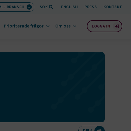
ÄLJ BRANSCH
SÖK
ENGLISH
PRESS
KONTAKT
Prioriterade frågor
Om oss
LOGGA IN
Dela på Twitte
Dela på F
Dela 
D
DELA