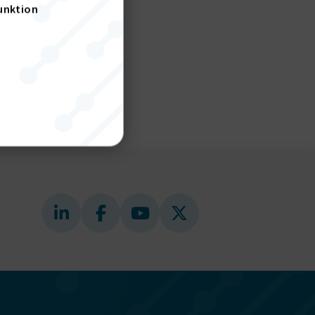
unktion
nktion
gande
bplatsen
tekniska
ändare
behörigheter