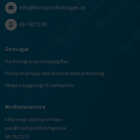
4 veckor
info@transportforetagen.se
Google Privacy Policy
08-7627100
ARRAffinity
Session
Microsoft Corporation
.www.transportforetagen.se
Genvägar
Hantering av personuppgifter
Policy on privacy and personal data processing
Skapa inloggning till webbplats
.EPiForm_BID
www.transportforetagen.se
2
månader
4 veckor
Medlemsservice
Rådgivning i arbetsgivarfrågor:
jour@transportforetagen.se
08-7627171