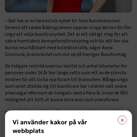
– Det här är en fantastisk nyhet för hela bussbranschen.
Genom att sänka åldersgränsen öppnar vi upp dörren för fler
unga att välja bussföraryrket. Det är ett viktigt steg för att
säkra framtidens kompetensförsörjning och för att fler ska
kunna resa hållbart med kollektivtrafik, säger Anna
Grönlund, branschchef och vice vd på Sveriges Bussföretag.
De tidigare restriktionerna i körtid och antal kilometer för
personer under 24 år har länge setts som ett av de största
hindren för att locka nya förare till branschen. Många unga
som velat utbilda sig till bussförare har i stället valt andra
yrkesvägar eftersom de tvingats vänta flera år innan de fått
möjlighet att fullt ut kunna köra buss som yrkesförare.
– Att utbilda sig till bussförare leder med all sannolikhet
×
direkt till jobb, med en trygg anställning, oavsett var i
Vi använder kakor på vår
landet man bor. Tidigare har många unga yrkesförare valt
webbplats
bort just bussbranschen på grund av ålderskravet, men det