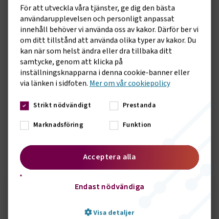
här kan för hoppningsvis ändra på det, säger Caj Luoma, chef
För att utveckla våra tjänster, ge dig den bästa
för kompetensförsörjning på Transportföretagen.
användarupplevelsen och personligt anpassat
innehåll behöver vi använda oss av kakor. Därför ber vi
Regeringen måste agera skyndsamt
om ditt tillstånd att använda olika typer av kakor. Du
Det nya körkortsdirektivet väntas antas formellt under
kan när som helst ändra eller dra tillbaka ditt
hösten, och därefter är det upp till den svenska regeringen
samtycke, genom att klicka på
att implementera det i svensk lagstiftning.
inställningsknapparna i denna cookie-banner eller
via länken i sidfoten.
Mer om vår cookiepolicy
– Nu hoppas vi att regeringen snabbt går vidare och inför de
nya reglerna i Sverige. Det här beslutet är en win-win – för
Strikt nödvändigt
Prestanda
unga människor som vill in i yrket, för kollektivtrafiken som
behöver fler förare, och för samhället som vill ställa om till
Marknadsföring
Funktion
mer hållbara resor, avslutar Anna Grönlund.
Acceptera alla
Sidomeny
KONTAKT
Endast nödvändiga
Seth Örbrink
Visa detaljer