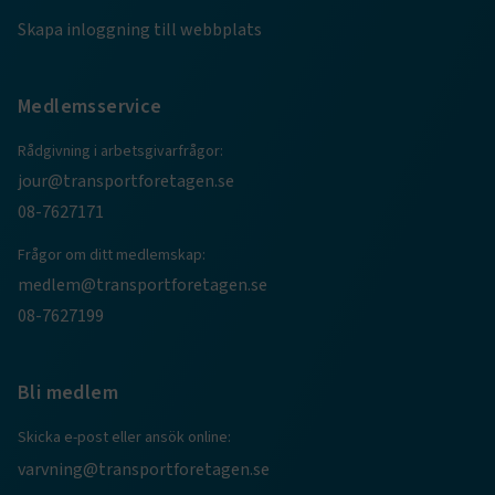
Skapa inloggning till webbplats
Medlemsservice
Rådgivning i arbetsgivarfrågor:
jour@transportforetagen.se
08-7627171
Frågor om ditt medlemskap:
TF-XSRF-TOKEN
www.transportforetagen.se
Session
medlem@transportforetagen.se
08-7627199
session
transportforetagen.shinyapps.io
Session
Bli medlem
Skicka e-post eller ansök online:
varvning@transportforetagen.se
e