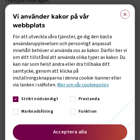
Transportföretagen.
×
Områden där rapporten saknar ett bredare perspektiv är de
Vi använder kakor på vår
om flyget och biltrafiken. De nämns i sammanhang om
webbplats
minskade utsläpp, men utan någon djupare analys av vilka
tekniska och ekonomiska möjligheter som finns.
För att utveckla våra tjänster, ge dig den bästa
Branscherna investerar redan i fossilfria bränslen och
användarupplevelsen och personligt anpassat
utvecklingen av el- och vätgasfordon, men dessa initiativ
innehåll behöver vi använda oss av kakor. Därför ber vi
kräver långsiktigt stöd och politisk förutsägbarhet.
om ditt tillstånd att använda olika typer av kakor. Du
Rapporten kritiserar också de statliga satsningarna på
kan när som helst ändra eller dra tillbaka ditt
flygplatser, vilket är uppseendeväckande givet den viktiga
samtycke, genom att klicka på
roll de har för Sveriges beredskapsförmåga, och
inställningsknapparna i denna cookie-banner eller
tillgängligheten de möjliggör. Dessutom bortser rapporten
via länken i sidfoten.
Mer om vår cookiepolicy
från de samhällsekonomiska förluster som minskat flygande
innebär.
Strikt nödvändigt
Prestanda
– Vi efterfrågar en konstruktiv diskussion om
Marknadsföring
Funktion
transportsektorns framtid. Elektrifiering och alternativa
drivmedel är nycklar till en hållbar transportsektor, men
utan rätt förutsättningar för utbyggnad och investeringar
Acceptera alla
riskerar Sverige att halka efter i den internationella