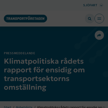
SJÖFART
Dela 
PRESSMEDDELANDE
Klimatpolitiska rådets
rapport för ensidig om
transportsektorns
omställning
Start
Nyhetslista
Klimatpolitiska rådets rapport för ensidig om tr