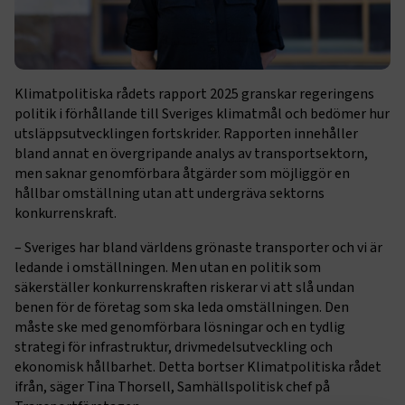
Klimatpolitiska rådets rapport 2025 granskar regeringens
politik i förhållande till Sveriges klimatmål och bedömer hur
utsläppsutvecklingen fortskrider. Rapporten innehåller
bland annat en övergripande analys av transportsektorn,
men saknar genomförbara åtgärder som möjliggör en
hållbar omställning utan att undergräva sektorns
konkurrenskraft.
– Sveriges har bland världens grönaste transporter och vi är
ledande i omställningen. Men utan en politik som
säkerställer konkurrenskraften riskerar vi att slå undan
benen för de företag som ska leda omställningen. Den
måste ske med genomförbara lösningar och en tydlig
strategi för infrastruktur, drivmedelsutveckling och
ekonomisk hållbarhet. Detta bortser Klimatpolitiska rådet
ifrån, säger Tina Thorsell, Samhällspolitisk chef på