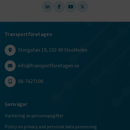
.AspNetCore.AuthCookie
transportforetagen.se
1 år
CookieScriptConsent
2
CookieScript
månader
www.transportforetagen.se
4 veckor
Transportföretagen
Google Privacy Policy
Storgatan 19, 102 49 Stockholm
info@transportforetagen.se
ARRAffinity
Session
Microsoft Corporation
.www.transportforetagen.se
08-7627100
Genvägar
.EPiForm_BID
www.transportforetagen.se
2
Hantering av personuppgifter
månader
4 veckor
Policy on privacy and personal data processing