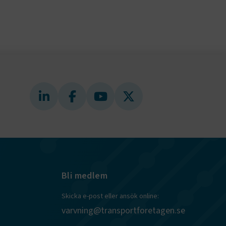
ungerar
webbplatser
e-
nds för
 att
dans
l samma
ion.
kilja en
bbläsare,
 när hen
 användare
för första
ly Forms
igt vald
läsare.
och när det
ely Forms en
 besöker
Bli medlem
nvändaren mot
Skicka e-post eller ansök online:
r du loggar
varvning@transportforetagen.se
n. De lagras
efter att de