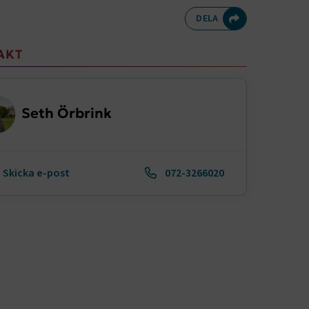
Dela på Twitte
Dela på F
Dela 
D
DELA
meny
AKT
Seth Örbrink
Skicka e-post
072-3266020