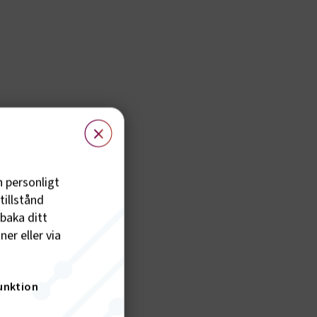
×
h personligt
tillstånd
lbaka ditt
er eller via
unktion