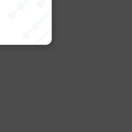
nktion
gande
bplatsen
tekniska
ändare
behörigheter
ookie-
tt komma ihåg
ns cookie.
ie-