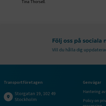
Tina Thorsell.
ARRAffinity
Följ oss på sociala
.EPiForm_B
Vill du hålla dig uppdaterad
Transportföretagen
Genvägar
TF-XSRF-TO
Hantering av
Storgatan 19, 102 49
session
Stockholm
Policy on pri
processing