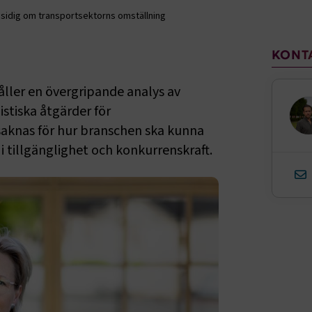
ensidig om transportsektorns omställning
Sido
KONT
åller en övergripande analys av
stiska åtgärder för
 saknas för hur branschen ska kunna
 tillgänglighet och konkurrenskraft.