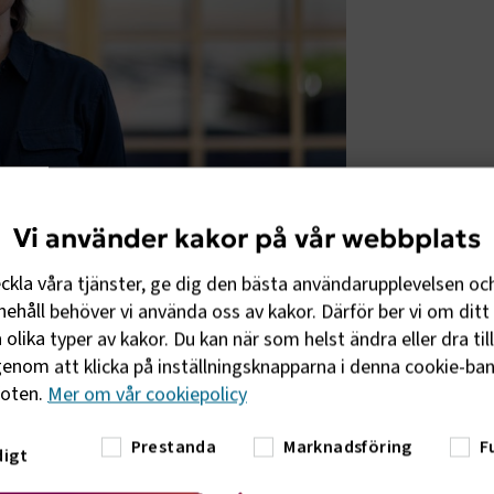
Vi använder kakor på vår webbplats
eckla våra tjänster, ge dig den bästa användarupplevelsen oc
ringens politik i förhållande till Sveriges
ehåll behöver vi använda oss av kakor. Därför ber vi om ditt 
 fortskrider. Rapporten innehåller bland
olika typer av kakor. Du kan när som helst ändra eller dra til
orn, men saknar genomförbara åtgärder
enom att klicka på inställningsknapparna i denna cookie-bann
undergräva sektorns konkurrenskraft.
foten.
Mer om vår cookiepolicy
ter och vi är ledande i omställningen. Men
Prestanda
Marknadsföring
F
igt
n riskerar vi att slå undan benen för de