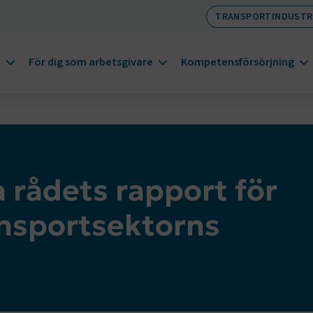
TRANSPORTINDUSTR
m
För dig som arbetsgivare
Kompetensförsörjning
a rådets rapport för
ansportsektorns