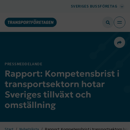
SVERIGES BUSSFÖRETAG
Dela 
PRESSMEDDELANDE
Rapport: Kompetensbrist i
transportsektorn hotar
Sveriges tillväxt och
omställning
Start
Nyhetslista
Rapport: Kompetensbrist i transportsektorn hotar