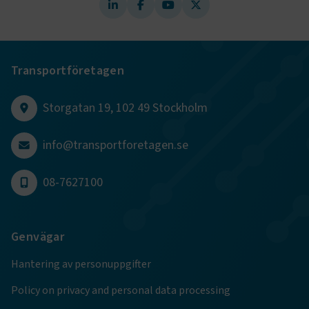
Transportföretagen
Storgatan 19, 102 49 Stockholm
info@transportforetagen.se
TF-XSRF-TOKEN
www.transportforetagen.se
Session
08-7627100
session
transportforetagen.shinyapps.io
Session
Genvägar
Hantering av personuppgifter
Policy on privacy and personal data processing
e