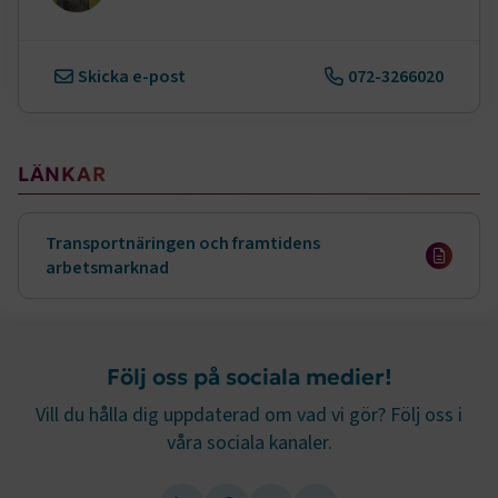
.AspNetCore.AuthCookie
transportforetagen.se
1 år
Skicka e-post
072-3266020
CookieScriptConsent
2
CookieScript
månader
www.transportforetagen.se
4 veckor
LÄNKAR
Google Privacy Policy
ARRAffinity
Session
Microsoft Corporation
Transportnäringen och framtidens
.www.transportforetagen.se
arbetsmarknad
Följ oss på sociala medier!
Vill du hålla dig uppdaterad om vad vi gör? Följ oss i
.EPiForm_BID
www.transportforetagen.se
2
våra sociala kanaler.
månader
4 veckor