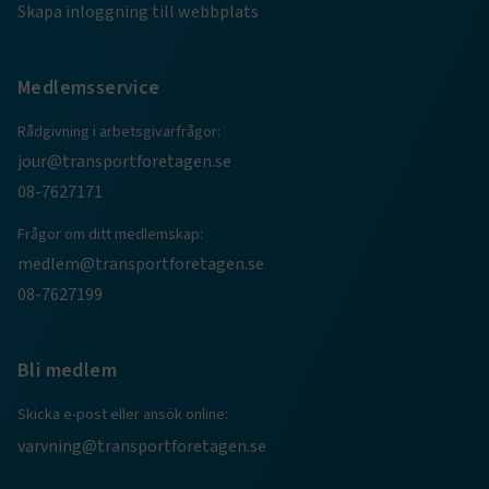
Skapa inloggning till webbplats
ARRAffinitySameSite
Session
Microsoft Corporation
.www.transportforetagen.se
Medlemsservice
Rådgivning i arbetsgivarfrågor:
jour@transportforetagen.se
08-7627171
VISITOR_PRIVACY_METADATA
5
YouTube
månader
.youtube.com
4 veckor
Frågor om ditt medlemskap:
medlem@transportforetagen.se
08-7627199
Bli medlem
Skicka e-post eller ansök online:
.EPiForm_VisitorIdentifier
2
Episerver
månader
www.transportforetagen.se
varvning@transportforetagen.se
4 veckor