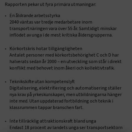
Rapporten pekar ut fyra primära utmaningar:
En åldrande arbetsstyrka
2040 väntas var tredje medarbetare inom
transportnäringen vara över 55 år. Samtidigt minskar
inflödet av unga i de mest kritiska åldersgrupperna.
Körkortskris hotar tillgängligheten
Antalet personer med körkortsbehörighet C och D har
halverats sedan år 2000 – en utveckling som står i direkt
konflikt med behovet inom åkeri och kollektivtrafik.
Teknikskifte utan kompetenslyft
Digitalisering, elektrifiering och automatisering ställer
nya krav på yrkeskunskaper, men utbildningarna hänger
inte med. Utan uppdaterad fortbildning och teknik i
klassrummen tappar branschen fart.
Inte tillräcklig attraktionskraft bland unga
Endast 18 procent av landets unga ser transportsektorn