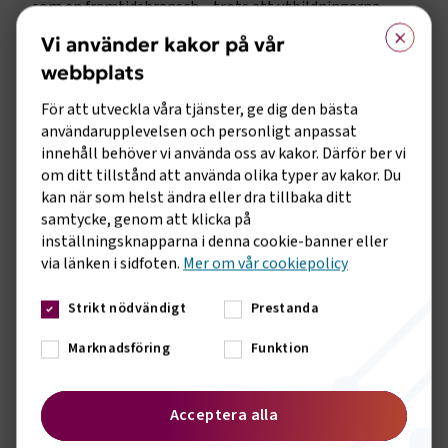
som en framtidsbransch – trots att utbildningarna
×
erbjuder snabb väg till arbete och trygg anställning.
Vi använder kakor på vår
webbplats
Reformpaket efterfrågas
För att utveckla våra tjänster, ge dig den bästa
För att möta den växande kompetensbristen efterfrågar
användarupplevelsen och personligt anpassat
Transportföretagen ett reformpaket. Bland förslagen finns
innehåll behöver vi använda oss av kakor. Därför ber vi
ett fullt finansierat CSN-lån för C- och D-körkort, fler
om ditt tillstånd att använda olika typer av kakor. Du
utbildningsplatser inom gymnasiet och vuxenutbildningen
kan när som helst ändra eller dra tillbaka ditt
riktade till transportsektorn, samt ökat inflytande från
samtycke, genom att klicka på
branschen över yrkesutbildningarnas innehåll. Dessutom
inställningsknapparna i denna cookie-banner eller
behövs stärkta arbetsmarknadsutbildningar, fortbildning
via länken i sidfoten.
Mer om vår cookiepolicy
för yrkeslärare och en tydlig satsning på att lyfta
transportnäringen som en framtidsbransch.
Strikt nödvändigt
Prestanda
– Sverige behöver ett brett kompetenslyft inom
transportsektorn, annars kommer vårt land bokstavligen
Marknadsföring
Funktion
att stanna. Vi står inför ett vägval där beslut och reformer
avgör om vi får en robust och hållbar transportsektor – eller
Acceptera alla
en flaskhals för både näringsliv och samhällsservice, avslutar
Caj Luoma.