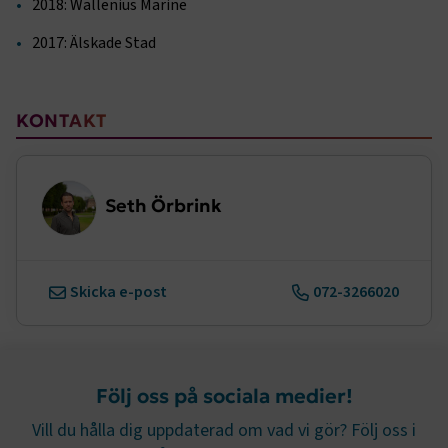
2018: Wallenius Marine
Marknadsföring
Funktion
2017: Älskade Stad
Strikt nödvändiga kakor låter dig använda webbplatsen
genom att aktivera grundläggande funktioner, såsom
sidnavigering och åtkomst till säkra områden på
webbplatsen. Webbplatsen fungerar inte korrekt utan
Sidomeny
KONTAKT
dessa kakor.
Namn
Leverantör
/
Domän
Utgång
.AspNetCore.Session
transportforetagen.se
Session
Seth Örbrink
.AspNetCore.AuthCookie
transportforetagen.se
1 år
Skicka e-post
072-3266020
CookieScriptConsent
2
CookieScript
månader
www.transportforetagen.se
4 veckor
Följ oss på sociala medier!
Google Privacy Policy
Vill du hålla dig uppdaterad om vad vi gör? Följ oss i