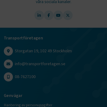
våra sociala kanaler.
ARRAffinity
Session
Microsoft Corporation
.www.transportforetagen.se
Transportföretagen
.EPiForm_BID
www.transportforetagen.se
2
månader
Storgatan 19, 102 49 Stockholm
4 veckor
info@transportforetagen.se
08-7627100
Genvägar
Hantering av personuppgifter