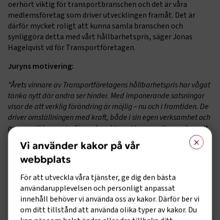
oerhört viktig för transportbranschen och det är våra
medlemsföretag som driver utvecklingen framåt. Det är
därför mycket roligt att kunna samla branschen och
synliggöra detta med vårt hållbarhetspris, säger Jonas
Hagelqvist vd för Transportföretagen.
Juryns motivering:
”Årets vinnare av Transportföretagens hållbarhetspris har vågat
tänka nytt där andra ser hinder. Med imponerande satsningar
visar de att verklig förändring är möjlig – nu och i framtiden. De
driver omställningen med kraft, både i sin egen verksamhet och
genom att bana väg för andra aktörer i transportbranschen att
×
ställa om.
Vi använder kakor på vår
Genom att utveckla en affärsmodell som tar avstamp i vår tids
webbplats
stora samhällsförändringar visar de hur hållbarhet kan vara
För att utveckla våra tjänster, ge dig den bästa
både vägledande och värdeskapande. Dessutom tar de ett
användarupplevelsen och personligt anpassat
ansvar som sträcker sig bortom klimatfrågan, genom att lyfta
innehåll behöver vi använda oss av kakor. Därför ber vi
social hållbarhet och arbeta aktivt för bättre arbetsmiljö och
om ditt tillstånd att använda olika typer av kakor. Du
större respekt för personer i serviceyrken. Det är med stor glädje