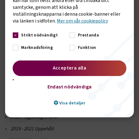
kan när som helst ändra eller dra tillbaka ditt
vi utser Circle K till vinnare av Transportföretagens
samtycke, genom att klicka på
hållbarhetspris 2025.”
inställningsknapparna i denna cookie-banner eller
Årets jury bestod av:
via länken i sidfoten.
Mer om vår cookiepolicy
Christofer Fjellner, oppositionsborgarråd, Stockholm stad
Strikt nödvändigt
Prestanda
Jonas Hagelqvist, vd, Transportföretagen
Marknadsföring
Funktion
Maria Börjesson, professor, VTI
Sten Forseke, grundare, Greater Than
Acceptera alla
Tidigare vinnare:
Endast nödvändiga
2024: Alfredsson Transport
Visa detaljer
2023: Frigoscandia
2022: Flygbolaget BRA
2019 - 2021 Uppehåll
Strikt nödvändigt
Prestanda