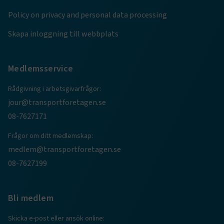
Policy on privacy and personal data processing
TF-XSRF-TOKEN
www.transportforetagen.se
Session
Skapa inloggning till webbplats
session
transportforetagen.shinyapps.io
Session
Medlemsservice
Rådgivning i arbetsgivarfrågor:
jour@transportforetagen.se
08-7627171
e
ARRAffinitySameSite
Session
Microsoft Corporation
Frågor om ditt medlemskap:
.www.transportforetagen.se
medlem@transportforetagen.se
08-7627199
Bli medlem
VISITOR_PRIVACY_METADATA
5
YouTube
Skicka e-post eller ansök online:
månader
.youtube.com