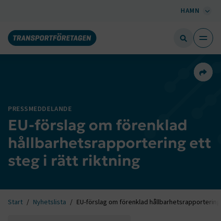
HAMN
Dela 
PRESSMEDDELANDE
EU-förslag om förenklad
hållbarhetsrapportering ett
steg i rätt riktning
Start
Nyhetslista
EU-förslag om förenklad hållbarhetsrapportering e