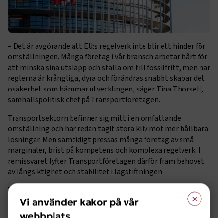
– Det är avgörande att EU:s regelverk inte blir ett hinder för
omställningen. Många företag i vår bransch arbetar hårt för
att minska sina utsläpp och ställa om till fossilfritt, men när
reglerna är krångliga, dyra och förändras snabbt skapar det
osäkerhet som hämmar utvecklingen, säger Tina Thorsell,
samhällspolitisk chef på Transportföretagen.
Transportsektorn befinner sig mitt i en omfattande
omställning och har redan tagit stora kliv mot mer hållbara
lösningar. Men samtidigt pressas många företag av små
marginaler, brist på kompetens och komplexa regelverk. I
remissvaret lyfter Transportföretagen därför fram behovet
av långsiktighet och stabilitet i lagstiftningen.
Transportföretagen ställer sig positiva till flera av de
×
förändringar som föreslås, exempelvis att endast företag
Vi använder kakor på vår
med fler än 1 000 anställda ska omfattas av
webbplats