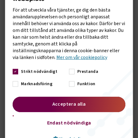
rapporteringsplikten. Samtidigt efterlyser organisationen
ett tydligare tak för informationsinsamling i värdekedjan
För att utveckla våra tjänster, ge dig den bästa
och att rapporteringsplikten pausas tills förenklade och
användarupplevelsen och personligt anpassat
harmoniserade standarder är på plats.
innehåll behöver vi använda oss av kakor. Därför ber vi
om ditt tillstånd att använda olika typer av kakor. Du
– Företagen behöver tydliga och enhetliga regler som går
kan när som helst ändra eller dra tillbaka ditt
att följa utan att kräva enorma kostnader. Vi vill se ett
samtycke, genom att klicka på
regelverk som gör det lätt att göra rätt, annars riskerar vi
inställningsknapparna i denna cookie-banner eller
att de som faktiskt ställer om bromsas av administration,
via länken i sidfoten.
Mer om vår cookiepolicy
säger Tina Thorsell, Samhällspolitisk chef på
Transportföretagen.
Strikt nödvändigt
Prestanda
Transportföretagen kommer att fortsätta följa processen
Marknadsföring
Funktion
noggrant och arbeta för att transportföretagens perspektiv
får genomslag i den slutliga lagstiftningen.
Acceptera alla
Sidomeny
KONTAKT
Endast nödvändiga
Seth Örbrink