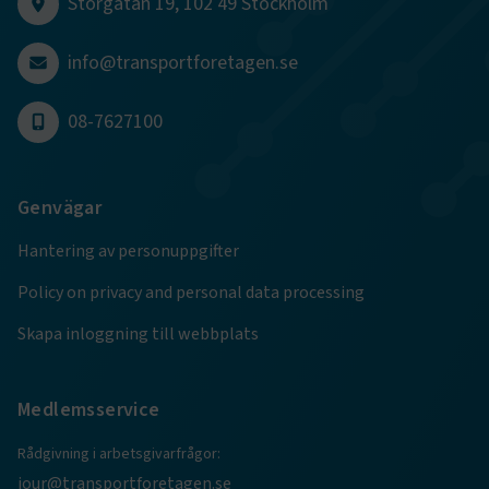
Storgatan 19, 102 49 Stockholm
månader
www.transportforetagen.se
4 veckor
info@transportforetagen.se
Google Privacy Policy
08-7627100
ARRAffinity
Session
Microsoft Corporation
.www.transportforetagen.se
Genvägar
Hantering av personuppgifter
Policy on privacy and personal data processing
Skapa inloggning till webbplats
.EPiForm_BID
www.transportforetagen.se
2
månader
4 veckor
Medlemsservice
Rådgivning i arbetsgivarfrågor:
jour@transportforetagen.se