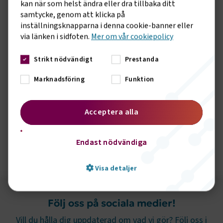
kan när som helst ändra eller dra tillbaka ditt
utsläppsrätter i systemet kommer minska årligen i en takt
samtycke, genom att klicka på
som ska resultera i att de berörda sektorerna i EU minskar
inställningsknapparna i denna cookie-banner eller
sina utsläpp med 42 procent till år 2030 jämfört med 2005.
via länken i sidfoten.
Mer om vår cookiepolicy
Förslaget till nytt utsläppshandelssystem var en del av 55-
procentspaketet, även kallat Fit for 55-paketet, som EU-
Strikt nödvändigt
Prestanda
kommissionen presenterade under sommaren 2021. Sverige
var i förhandlingen pådrivande för att systemet skulle
Marknadsföring
Funktion
komma på plats.
Läs mer här
Acceptera alla
Endast nödvändiga
Visa detaljer
Följ oss på sociala medier!
Strikt nödvändigt
Prestanda
Vill du hålla dig uppdaterad om vad vi gör? Följ oss i