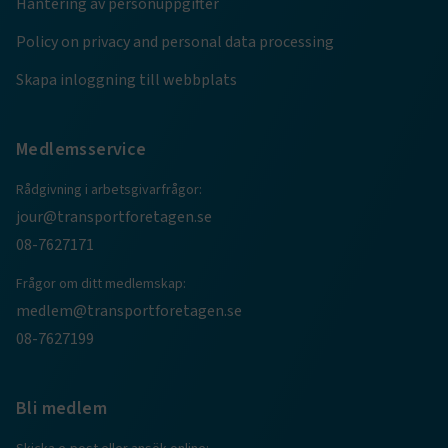
Hantering av personuppgifter
ARRAffinity
Session
Microsoft Corporation
Policy on privacy and personal data processing
.www.transportforetagen.se
Skapa inloggning till webbplats
Medlemsservice
Rådgivning i arbetsgivarfrågor:
.EPiForm_BID
www.transportforetagen.se
2
månader
jour@transportforetagen.se
4 veckor
08-7627171
Frågor om ditt medlemskap:
medlem@transportforetagen.se
08-7627199
Bli medlem