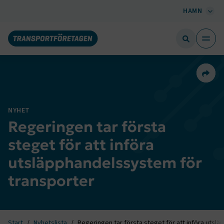
HAMN
Dela 
NYHET
Regeringen tar första
steget för att införa
utsläpphandelssystem för
transporter
Start
Nyhetslista
Regeringen tar första steget för att införa utsl