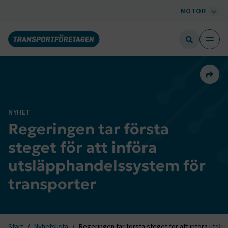
MOTOR
Dela 
NYHET
Regeringen tar första
steget för att införa
utsläpphandelssystem för
transporter
Start
Nyhetslista
Regeringen tar första steget för att införa utsl