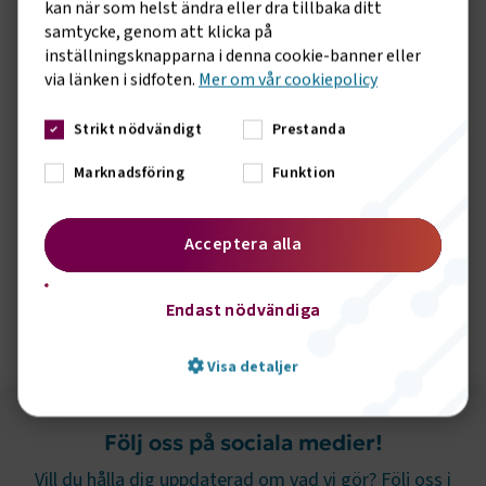
kan när som helst ändra eller dra tillbaka ditt
utsläppsrätter i systemet kommer minska årligen i en takt
samtycke, genom att klicka på
som ska resultera i att de berörda sektorerna i EU minskar
inställningsknapparna i denna cookie-banner eller
sina utsläpp med 42 procent till år 2030 jämfört med 2005.
via länken i sidfoten.
Mer om vår cookiepolicy
Förslaget till nytt utsläppshandelssystem var en del av 55-
procentspaketet, även kallat Fit for 55-paketet, som EU-
Strikt nödvändigt
Prestanda
kommissionen presenterade under sommaren 2021. Sverige
var i förhandlingen pådrivande för att systemet skulle
Marknadsföring
Funktion
komma på plats.
Läs mer här
Acceptera alla
Endast nödvändiga
Visa detaljer
Följ oss på sociala medier!
Strikt nödvändigt
Prestanda
Vill du hålla dig uppdaterad om vad vi gör? Följ oss i