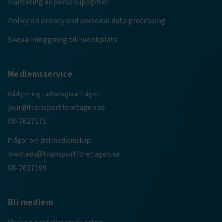
Hantering av personuppgifter
ARRAffinity
Session
Microsoft Corporation
Policy on privacy and personal data processing
.www.transportforetagen.se
Skapa inloggning till webbplats
Medlemsservice
Rådgivning i arbetsgivarfrågor:
.EPiForm_BID
www.transportforetagen.se
2
månader
jour@transportforetagen.se
4 veckor
08-7627171
Frågor om ditt medlemskap:
medlem@transportforetagen.se
08-7627199
Bli medlem