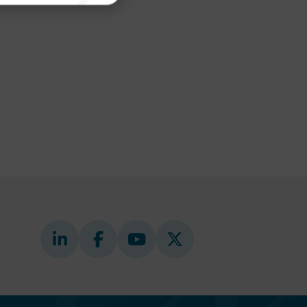
nktion
gande
bplatsen
tekniska
ändare
behörigheter
ookie-
tt komma ihåg
ns cookie.
ie-
ungerar
webbplatser
e-
nds för
 att
dans
l samma
ion.