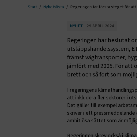
Start
Nyhetslista
Regeringen tar första steget för at
NYHET
29 APRIL 2024
Regeringen har beslutat om 
utsläppshandelssystem, ETS
främst vägtransporter, byg
jämfört med 2005. För att
brett och så fort som möjli
I regeringens klimathandlingsp
att inkludera fler sektorer i u
Det gäller till exempel arbets
skriver i ett pressmeddelande
ambitiösa sättet som är möjligt
Regeringen skrev också i klim