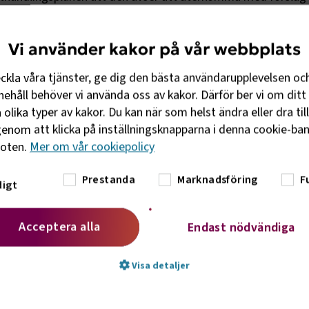
h verksamheter fullt ut kompenseras för effekterna på
ssa kommer att ingå i direktivet för styrmedelsutredningen
Vi använder kakor på vår webbplats
eckla våra tjänster, ge dig den bästa användarupplevelsen oc
r världens bästa styrmedel för att minska utsläppen. Nu li
ehåll behöver vi använda oss av kakor. Därför ber vi om ditt 
er sektorer i systemet. Det behövs så att Sveriges utsläpp ka
olika typer av kakor. Du kan när som helst ändra eller dra til
l på ett konkurrenskraftigt sätt. Det skapar förutsättningar fö
enom att klicka på inställningsknapparna i denna cookie-bann
h i Sverige, säger klimat- och miljöminister Romina Pourmok
foten.
Mer om vår cookiepolicy
 riksdagen i maj och redan nästa år kommer de verksamhet
Prestanda
Marknadsföring
F
va övervaka och rapportera sina utsläpp. Från 2027 inleds h
igt
a utsläppsrätter i systemet kommer minska årligen i en tak
orerna i EU minskar sina utsläpp med 42 procent till år 2030 
Acceptera alla
Endast nödvändiga
Visa detaljer
delssystem var en del av 55-procentspaketet, även kallat Fit 
 presenterade under sommaren 2021. Sverige var i förhand
kulle komma på plats.