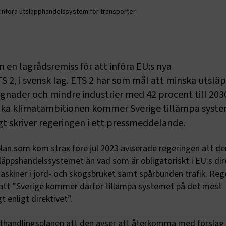
t införa utsläpphandelssystem för transporter
en lagrådsremiss för att införa EU:s nya
 2, i svensk lag. ETS 2 har som mål att minska utsläp
gnader och mindre industrier med 42 procent till 203
 öka klimatambitionen kommer Sverige tillämpa syste
gt skriver regeringen i ett pressmeddelande.
lan som kom strax före jul 2023 aviserade regeringen att de
tsläppshandelssystemet än vad som är obligatoriskt i EU:s dire
maskiner i jord- och skogsbruket samt spårbunden trafik. Reg
 att ”Sverige kommer därför tillämpa systemet på det mest
 enligt direktivet”.
athandlingsplanen att den avser att återkomma med försla