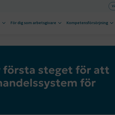
V
m
För dig som arbetsgivare
Kompetensförsörjning
första steget för att
handelssystem för