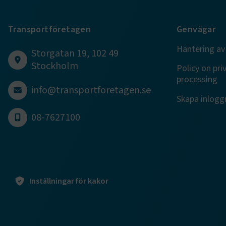
.EPiForm_B
Transportföretagen
Genvägar
Hantering av
Storgatan 19, 102 49
Stockholm
Policy on pri
processing
info@transportforetagen.se
Skapa inloggn
TF-XSRF-TO
08-7627100
session
Inställningar för kakor
ARRAffinity