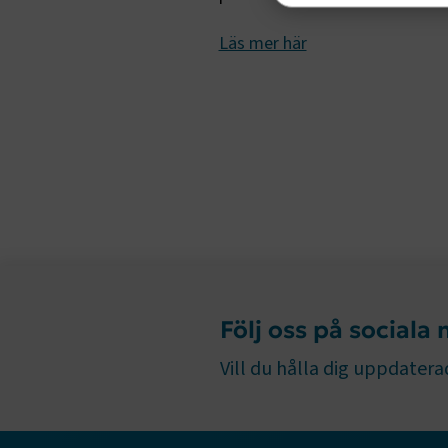
Strik
Läs mer här
Strikt nöd
funktioner
fungerar in
Namn
.AspNetCor
.AspNetCor
CookieScri
Följ oss på sociala
ARRAffinity
Vill du hålla dig uppdaterad