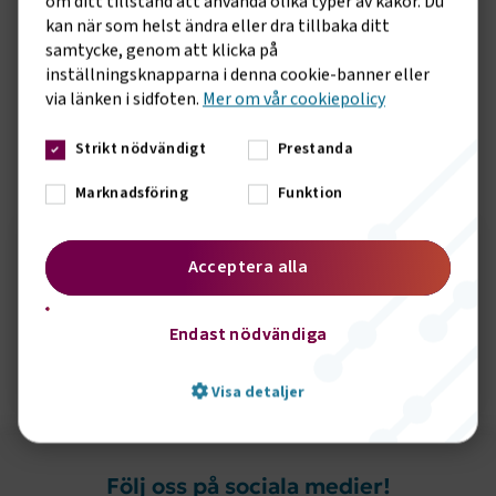
om ditt tillstånd att använda olika typer av kakor. Du
det inte finns elbussar för landsortstrafik som uppfyller
kan när som helst ändra eller dra tillbaka ditt
kraven vid upphandling. Regeringen väljer också att behålla
samtycke, genom att klicka på
flygskatten. Den saknar koppling till minskade utsläpp och
inställningsknapparna i denna cookie-banner eller
hör likt plastpåseskatten hemma i soppåsen, säger Marcus
via länken i sidfoten.
Mer om vår cookiepolicy
Dahlsten.
Strikt nödvändigt
Prestanda
Sidomeny
KONTAKT
Marknadsföring
Funktion
Mattias Holmqvist
Acceptera alla
Pressansvarig
Endast nödvändiga
Skicka e-post
072-224 58 55
Visa detaljer
Följ oss på sociala medier!
Strikt nödvändigt
Prestanda