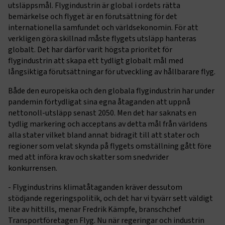
utsläppsmål. Flygindustrin är global i ordets rätta
bemärkelse och flyget är en förutsättning för det
internationella samfundet och världsekonomin. För att
verkligen göra skillnad måste flygets utsläpp hanteras
globalt. Det har därför varit högsta prioritet för
flygindustrin att skapa ett tydligt globalt mål med
långsiktiga förutsättningar för utveckling av hållbarare flyg.
Både den europeiska och den globala flygindustrin har under
pandemin förtydligat sina egna åtaganden att uppnå
nettonoll-utsläpp senast 2050. Men det har saknats en
tydlig markering och acceptans av detta mål från världens
alla stater vilket bland annat bidragit till att stater och
regioner som velat skynda på flygets omställning gått före
med att införa krav och skatter som snedvrider
konkurrensen.
- Flygindustrins klimatåtaganden kräver dessutom
stödjande regeringspolitik, och det har vi tyvärr sett väldigt
lite av hittills, menar Fredrik Kämpfe, branschchef
Transportföretagen Flyg. Nu när regeringar och industrin