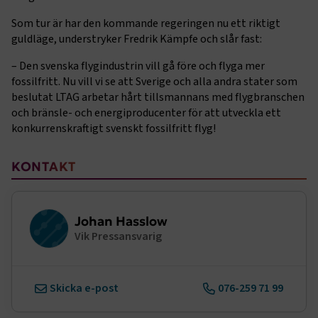
Namn
Leverantör
/
Domän
Utgång
Som tur är har den kommande regeringen nu ett riktigt
.AspNetCore.Session
transportforetagen.se
Session
guldläge, understryker Fredrik Kämpfe och slår fast:
.AspNetCore.AuthCookie
transportforetagen.se
1 år
– Den svenska flygindustrin vill gå före och flyga mer
fossilfritt. Nu vill vi se att Sverige och alla andra stater som
beslutat LTAG arbetar hårt tillsmannans med flygbranschen
och bränsle- och energiproducenter för att utveckla ett
CookieScriptConsent
2
CookieScript
månader
www.transportforetagen.se
konkurrenskraftigt svenskt fossilfritt flyg!
4 veckor
Sidomeny
KONTAKT
Google Privacy Policy
ARRAffinity
Session
Microsoft Corporation
Johan Hasslow
.www.transportforetagen.se
Vik Pressansvarig
Skicka e-post
076-259 71 99