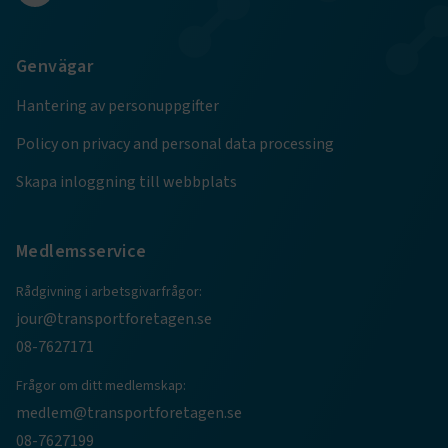
Genvägar
e
ARRAffinitySameSite
Session
Microsoft Corporation
Hantering av personuppgifter
.www.transportforetagen.se
Policy on privacy and personal data processing
Skapa inloggning till webbplats
Medlemsservice
VISITOR_PRIVACY_METADATA
5
YouTube
månader
.youtube.com
Rådgivning i arbetsgivarfrågor:
4 veckor
jour@transportforetagen.se
08-7627171
Frågor om ditt medlemskap:
medlem@transportforetagen.se
08-7627199