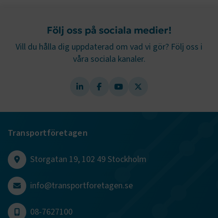
.EPiForm_BID
www.transportforetagen.se
2
månader
4 veckor
Följ oss på sociala medier!
Vill du hålla dig uppdaterad om vad vi gör? Följ oss i
våra sociala kanaler.
Transportföretagen
TF-XSRF-TOKEN
www.transportforetagen.se
Session
Storgatan 19, 102 49 Stockholm
info@transportforetagen.se
session
transportforetagen.shinyapps.io
Session
08-7627100