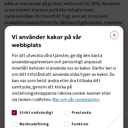
båda är fokuserade på globalt nettonoll till 2050, förväntar
vi oss mycket starkare politiska initiativ inom
nyckelområden för fossilfritt flyg, som att stimulera
produktionskapaciteten för hållbara flygbränslen, investera
i uppgraderingen av flygets infrastruktur för att kunna
×
hantera dessa bränslen och ladda eldrivna flygplan. Vi
Vi använder kakor på vår
behöver också en storsatsning för att stötta den tekniska
webbplats
utvecklingen inklusive att föra viktiga tekniker till
marknaden för att snabbare nå nödvändiga
För att utveckla våra tjänster, ge dig den bästa
utsläppssänkningar, fortsätter Fredrik Kämpfe.
användarupplevelsen och personligt anpassat
innehåll behöver vi använda oss av kakor. Därför ber vi
LTAG-målet bygger på den kombinerade effekten av flera
om ditt tillstånd att använda olika typer av kakor. Du
olika utsläppsreducerande åtgärder. En accelererad process
kan när som helst ändra eller dra tillbaka ditt
för att utveckla och implementera ny och innovativ
samtycke, genom att klicka på
flygteknik som el- och elhybridflygplan samt vätgasdrivna
inställningsknapparna i denna cookie-banner eller
flygplan, effektivare flygoperationer, och en kraftsamling för
via länken i sidfoten.
Mer om vår cookiepolicy
att öka produktion och tillgänglighet av hållbara
flygbränslen.
Strikt nödvändigt
Prestanda
Genom LTAG-överenskommelsen bekräftar de 193 ICAO-
Marknadsföring
Funktion
staterna dessutom hur viktigt det är att snabbt utveckla