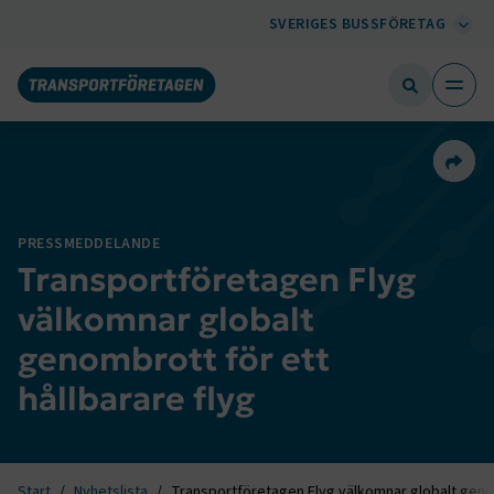
SVERIGES BUSSFÖRETAG
Dela 
PRESSMEDDELANDE
Transportföretagen Flyg
välkomnar globalt
genombrott för ett
hållbarare flyg
Start
Nyhetslista
Transportföretagen Flyg välkomnar globalt genom