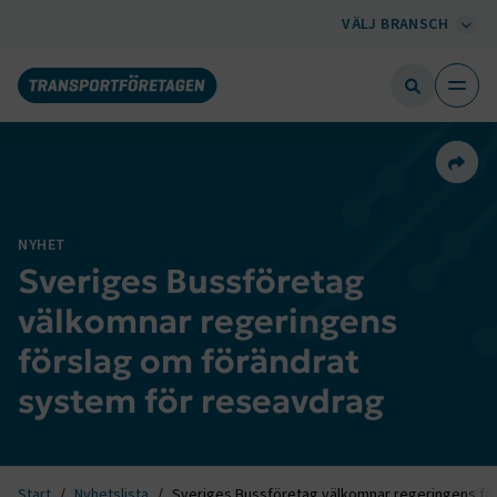
VÄLJ BRANSCH
Dela 
NYHET
Sveriges Bussföretag
välkomnar regeringens
förslag om förändrat
system för reseavdrag
Start
Nyhetslista
Sveriges Bussföretag välkomnar regeringens fö