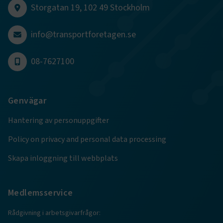
CookieScriptConsent
2
CookieScript
Storgatan 19, 102 49 Stockholm
månader
www.transportforetagen.se
4 veckor
info@transportforetagen.se
Google Privacy Policy
08-7627100
ARRAffinity
Session
Microsoft Corporation
.www.transportforetagen.se
Genvägar
Hantering av personuppgifter
Policy on privacy and personal data processing
.EPiForm_BID
www.transportforetagen.se
2
Skapa inloggning till webbplats
månader
4 veckor
Medlemsservice
Rådgivning i arbetsgivarfrågor: