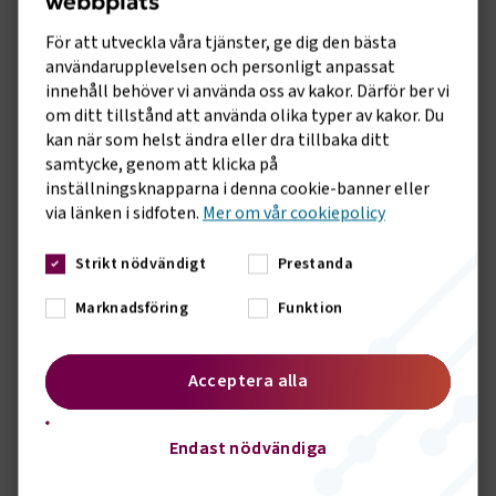
webbplats
2021 och som då besvarades av bland annat Sveriges
Bussföretag och Svensk Kollektivtrafik. Enligt beräkningar
För att utveckla våra tjänster, ge dig den bästa
från Skatteverkets har dagens system gett skattefel på
användarupplevelsen och personligt anpassat
minst 1,8 miljarder kronor per år 2014–2016. Med det nya
innehåll behöver vi använda oss av kakor. Därför ber vi
systemets utformning minimeras risken för fusk och fel.
om ditt tillstånd att använda olika typer av kakor. Du
kan när som helst ändra eller dra tillbaka ditt
- Genom att göra skattereduktionen avståndsbaserad och
samtycke, genom att klicka på
färdmedelsneutral beskattas alla som arbetspendlar på
inställningsknapparna i denna cookie-banner eller
samma sätt oavsett om de tar bilen, reser med
via länken i sidfoten.
Mer om vår cookiepolicy
kollektivtrafiken, tar cykeln eller samåker, samtidigt som
klimatutsläppen minskas när incitamenten att välja
Strikt nödvändigt
Prestanda
kollektivtrafiken ökar, säger Anna Grönlund.
Marknadsföring
Funktion
Flera utredningar har under de senaste åren föreslagit att
reseavdraget ska ses över. I juni 2019 överlämnade
Reseavdragskommittén sitt betänkande Skattelättnad för
Acceptera alla
arbetsresor (SOU 2019:36) där kommittén bland annat
föreslog att dagens reseavdrag ska ersättas med en
avståndsbaserad och färdmedelsneutral skattereduktion för
Endast nödvändiga
arbetsresor.