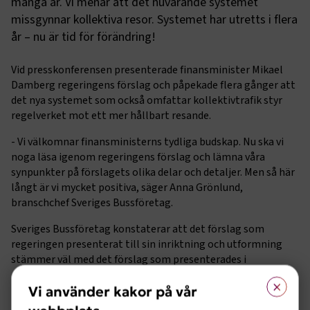
många år. Vi menar att det nuvarande systemet
missgynnar kollektiva resor. Systemet har utretts i flera
år – nu är tid för förändring!
Vid presskonferensen presenterade finansminister Mikael
Damberg regeringens förslag och påpekade flera gånger att
det nya systemet som också omfattar kollektivtrafik styr
regelverket mot ett mer hållbart resande.
- Vi välkomnar finansministerns tydliga budskap. Nu ska vi
noga läsa igenom regeringens förslag och lämna våra
synpunkter på förslagets olika delar och detaljer. Men så här
långt är vi mycket positiva, säger Anna Grönlund,
branschchef Sveriges Bussföretag.
Sveriges Bussföretag konstaterar att det förslag som
regeringen presenterat till sin inriktning och utformning
stämmer väl med det förslag som presenterades i
promemorian ”Skattelättnad för arbetsresor – ett enklare
×
och färdmedelsneutralt Regelverk” från
Vi använder kakor på vår
Finansdepartementet som remitterades den 21 oktober