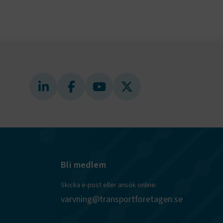
ly Forms
igt vald
läsare.
och när det
ely Forms en
 besöker
nvändaren mot
r du loggar
n. De lagras
efter att de
 kända som
beständiga
ies.
 Azure som
r
kerställer
gar från en
Bli medlem
tid hanteras
.
Skicka e-post eller ansök online:
tt lagra
h
varvning@transportforetagen.se
eraktion med
ar uppgifter
m olika
llningar,