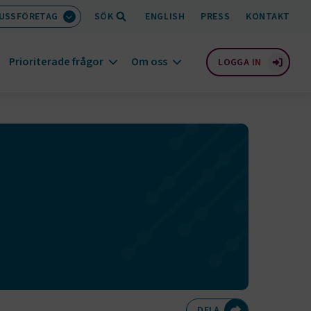
BUSSFÖRETAG
SÖK
ENGLISH
PRESS
KONTAKT
Prioriterade frågor
Om oss
LOGGA IN
Dela på Twitte
Dela på F
Dela 
D
DELA