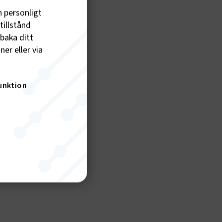
h personligt
tillstånd
lbaka ditt
er eller via
unktion
nktion
gande
bplatsen