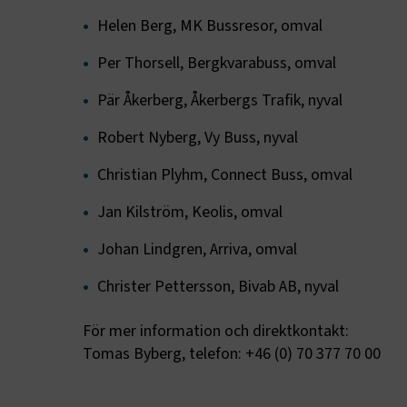
fungerar in
Helen Berg, MK Bussresor, omval
Namn
Per Thorsell, Bergkvarabuss, omval
.AspNetCor
Pär Åkerberg, Åkerbergs Trafik, nyval
.AspNetCor
Robert Nyberg, Vy Buss, nyval
CookieScri
Christian Plyhm, Connect Buss, omval
Jan Kilström, Keolis, omval
Johan Lindgren, Arriva, omval
ARRAffinity
Christer Pettersson, Bivab AB, nyval
För mer information och direktkontakt:
.EPiForm_B
Tomas Byberg, telefon: +46 (0) 70 377 70 00