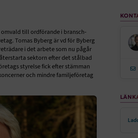
Sido
KONT
mvald till ordförande i bransch-
retag. Tomas Byberg är vd för Byberg
reträdare i det arbete som nu pågår
återstarta sektorn efter det stålbad
retags styrelse fick efter stämman
 koncerner och mindre familjeföretag
LÄNK
Ladd