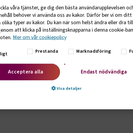
g och regioner kraftsamla så att
eckla våra tjänster, ge dig den bästa användarupplevelsen oc
ecklingen, säger Tomas Byberg, ordförande
ehåll behöver vi använda oss av kakor. Därför ber vi om ditt 
in.
olika typer av kakor. Du kan när som helst ändra eller dra til
enom att klicka på inställningsknapparna i denna cookie-bann
 till kollektivtrafiken behöver branschen
foten.
Mer om vår cookiepolicy
de bussförare över 60 år – stora
afttag kring utbildningsplatser, sänkt
Prestanda
Marknadsföring
F
igt
ning på distans och fler åtgärder, avslutar
Acceptera alla
Endast nödvändiga
år av:
Visa detaljer
g till ordförande
t nödvändigt
Prestanda
Marknadsföring
Fu
vändiga kakor låter dig använda webbplatsen genom att aktivera grundläg
, såsom sidnavigering och åtkomst till säkra områden på webbplatsen. Web