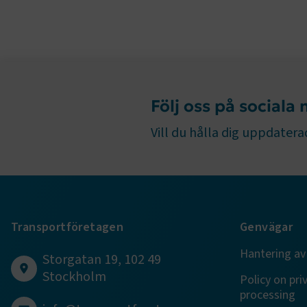
TF-XSRF-TO
Följ oss på sociala
session
Vill du hålla dig uppdaterad
ARRAffinity
Transportföretagen
Genvägar
Hantering av
Storgatan 19, 102 49
VISITOR_PR
Stockholm
Policy on pri
processing