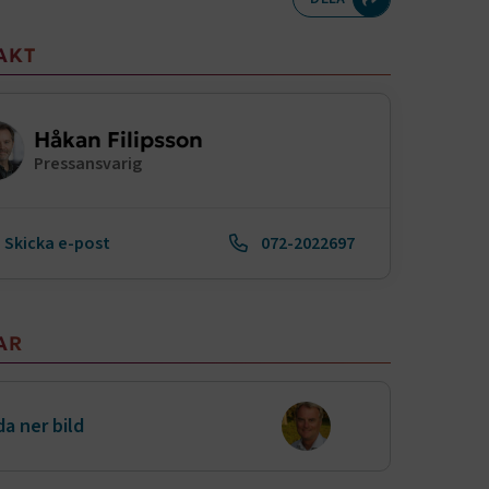
meny
AKT
Håkan Filipsson
Pressansvarig
Skicka e-post
072-2022697
AR
a ner bild