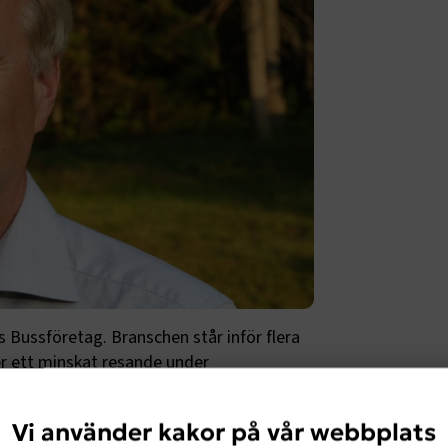
es Bussföretag. Branschen står inför flera
r ett minskat resande under
 den svenska kollektivtrafiken och hela
kunna bygga ett hållbart samhälle och klara
Vi använder kakor på vår webbplats
ör redan idag till över 85 procent på