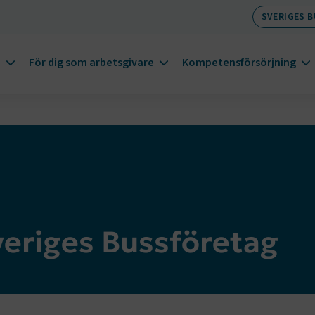
SVERIGES 
m
För dig som arbetsgivare
Kompetensförsörjning
Sveriges Bussföretag