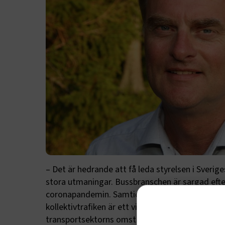
– Det är hedrande att få leda styrelsen i Sverig
stora utmaningar. Bussbranschen är sargad efte
coronapandemin. Samtidigt utgör bussen basen i
kollektivtrafiken är ett viktigt verktyg för att 
transportsektorns omställning. Svenska bussar k