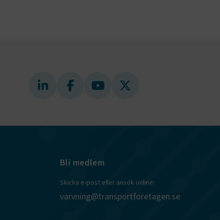
ly Forms
igt vald
läsare.
och när det
ely Forms en
 besöker
nvändaren mot
r du loggar
n. De lagras
efter att de
 kända som
beständiga
ies.
 Azure som
r
kerställer
gar från en
Bli medlem
tid hanteras
.
Skicka e-post eller ansök online:
tt lagra
h
varvning@transportforetagen.se
eraktion med
ar uppgifter
m olika
llningar,