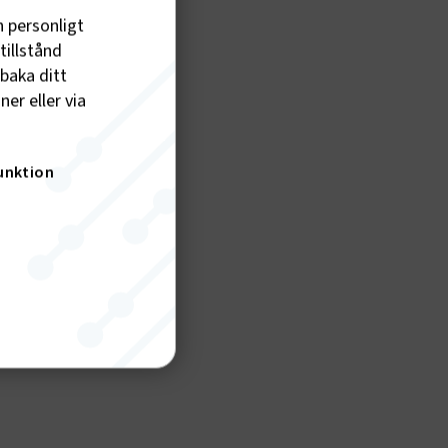
h personligt
tillstånd
lbaka ditt
er eller via
unktion
nktion
gande
bplatsen