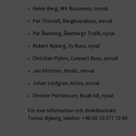
fungerar in
Helen Berg, MK Bussresor, omval
Namn
Per Thorsell, Bergkvarabuss, omval
.AspNetCor
Pär Åkerberg, Åkerbergs Trafik, nyval
.AspNetCor
Robert Nyberg, Vy Buss, nyval
CookieScri
Christian Plyhm, Connect Buss, omval
Jan Kilström, Keolis, omval
Johan Lindgren, Arriva, omval
ARRAffinity
Christer Pettersson, Bivab AB, nyval
För mer information och direktkontakt:
.EPiForm_B
Tomas Byberg, telefon: +46 (0) 70 377 70 00