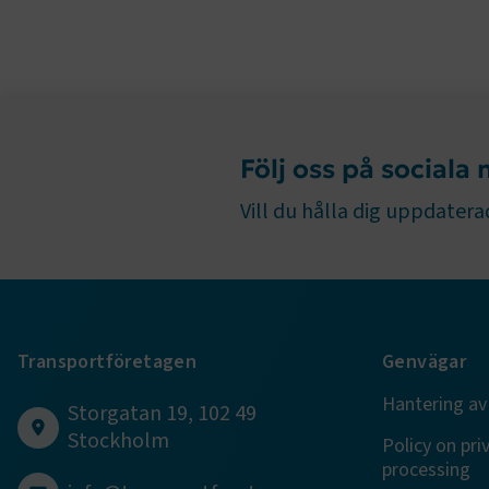
TF-XSRF-TO
Följ oss på sociala
session
Vill du hålla dig uppdaterad
ARRAffinity
Transportföretagen
Genvägar
Hantering av
Storgatan 19, 102 49
VISITOR_PR
Stockholm
Policy on pri
processing