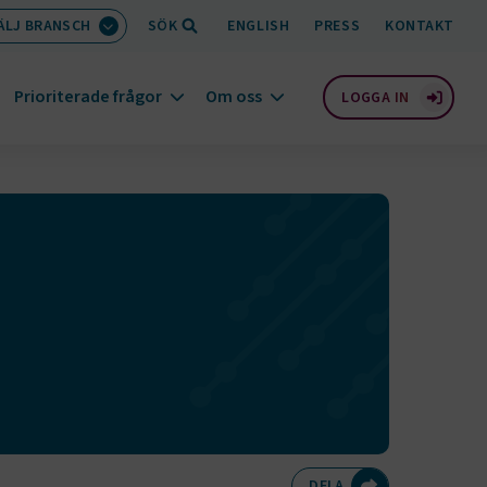
ÄLJ BRANSCH
SÖK
ENGLISH
PRESS
KONTAKT
Prioriterade frågor
Om oss
LOGGA IN
Dela på Twitte
Dela på F
Dela 
D
DELA