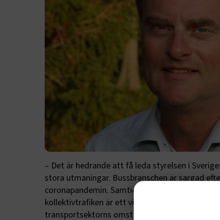
– Det är hedrande att få leda styrelsen i Sverig
stora utmaningar. Bussbranschen är sargad efte
coronapandemin. Samtidigt utgör bussen basen i
kollektivtrafiken är ett viktigt verktyg för att 
transportsektorns omställning. Svenska bussar k