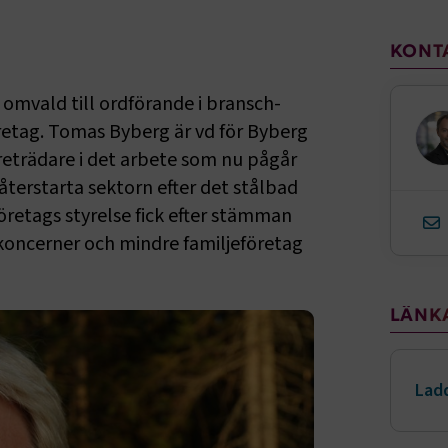
Sido
KONT
mvald till ordförande i bransch-
retag. Tomas Byberg är vd för Byberg
reträdare i det arbete som nu pågår
återstarta sektorn efter det stålbad
retags styrelse fick efter stämman
 koncerner och mindre familjeföretag
LÄNK
Ladd