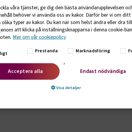
g och regioner kraftsamla så att
eckla våra tjänster, ge dig den bästa användarupplevelsen oc
ecklingen, säger Tomas Byberg, ordförande
ehåll behöver vi använda oss av kakor. Därför ber vi om ditt 
in.
olika typer av kakor. Du kan när som helst ändra eller dra til
enom att klicka på inställningsknapparna i denna cookie-bann
 till kollektivtrafiken behöver branschen
foten.
Mer om vår cookiepolicy
de bussförare över 60 år – stora
afttag kring utbildningsplatser, sänkt
Prestanda
Marknadsföring
F
igt
ning på distans och fler åtgärder, avslutar
Acceptera alla
Endast nödvändiga
år av:
Visa detaljer
g till ordförande
t nödvändigt
Prestanda
Marknadsföring
Fu
vändiga kakor låter dig använda webbplatsen genom att aktivera grundläg
, såsom sidnavigering och åtkomst till säkra områden på webbplatsen. Web