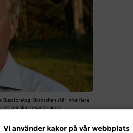
es Bussföretag. Branschen står inför flera
r ett minskat resande under
 den svenska kollektivtrafiken och hela
kunna bygga ett hållbart samhälle och klara
Vi använder kakor på vår webbplats
ör redan idag till över 85 procent på