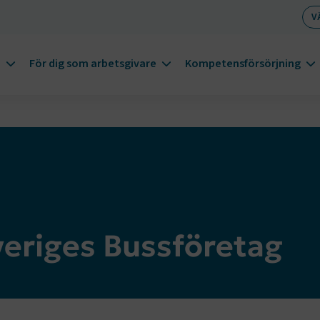
V
m
För dig som arbetsgivare
Kompetensförsörjning
Sveriges Bussföretag