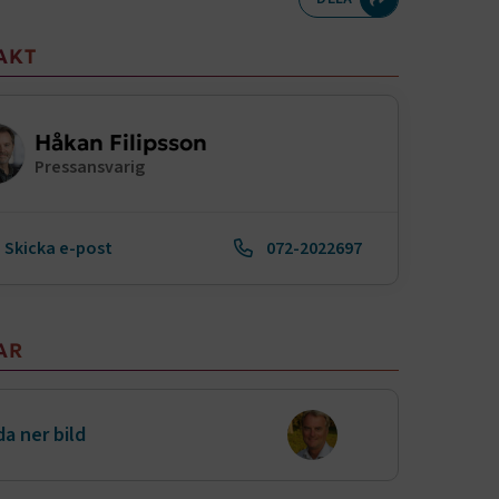
meny
AKT
Håkan Filipsson
Pressansvarig
Skicka e-post
072-2022697
AR
a ner bild