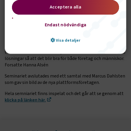
Unionen.
Acceptera alla
– Det har varit väldigt tyst i debatten kring utmaningarna
med plattformsföretagen och det är positivt att
Endast nödvändiga
Skatteverket och Arbetsmiljöverket nu börjar granska dessa
företag, sa Hanna Alsén.
Visa detaljer
– Man kan inte vara emot en tekniks utveckling, utan snarare
tvärt om. Men vi behöver följa med det som händer och hitta
lösningar så att det blir bra för både företag och människor.
Forsatte Hanna Alsén
Strikt nödvändigt
Prestanda
Seminariet avslutades med ett samtal med Marcus Dahlsten
Marknadsföring
Funktion
som gav sin bild av de nya plattformsföretagen.
Strikt nödvändiga kakor låter dig använda webbplatsen
Hela semniariet finns inspelat och det går att se genom att
genom att aktivera grundläggande funktioner, såsom
klicka på länken här.
sidnavigering och åtkomst till säkra områden på
webbplatsen. Webbplatsen fungerar inte korrekt utan
dessa kakor.
Namn
Leverantör
/
Domän
Utgång