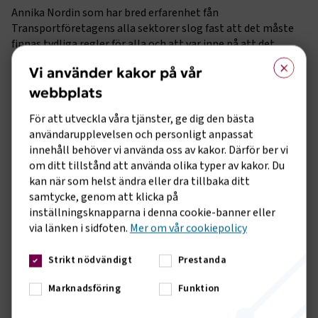
Annika Nordin som har bred erfarenhet fån
Transportföretagens alla sektorer slog fast att det måste
finnas tydliga regler för alla och att var inne på att det
×
måste finnas spelregler som är lika för alla och att parterna
Vi använder kakor på vår
har ett ansvar att hitta lösningar för plattformsföretagen.
webbplats
– Det här är en sak som vi arbetsmarknadens parter måste ta
ansvar för, att vi har kollektivavtal som kan attrahera även
För att utveckla våra tjänster, ge dig den bästa
plattformsföretagen. Vi kan inte lämna segment av
användarupplevelsen och personligt anpassat
arbetsmarknaden utanför vårt arbetsrättsliga system på
innehåll behöver vi använda oss av kakor. Därför ber vi
det här sättet. Sa Annika Nordin
om ditt tillstånd att använda olika typer av kakor. Du
kan när som helst ändra eller dra tillbaka ditt
– Företeelsen med plattformsföretag är här för att stanna.
samtycke, genom att klicka på
Frågan är hur vi får in dem i samma fålla som alla andra. Det
inställningsknapparna i denna cookie-banner eller
går inte att ha företag som spelar med helt andra regler, sa
via länken i sidfoten.
Mer om vår cookiepolicy
Tommy Wreeth.
Strikt nödvändigt
Prestanda
Den andra panelen bestod av Johan Ingelskog,
avtalssekreterare Kommunal, Hanna Alsén, biträdande
Marknadsföring
Funktion
avdelningschef arbetsgivarservice och juridik
Transportföretagen samt Martin Wästfelt, förhandlingschef