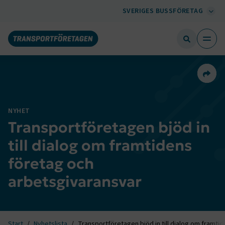
SVERIGES BUSSFÖRETAG
Dela 
NYHET
Transportföretagen bjöd in
till dialog om framtidens
företag och
arbetsgivaransvar
Start
Nyhetslista
Transportföretagen bjöd in till dialog om framti