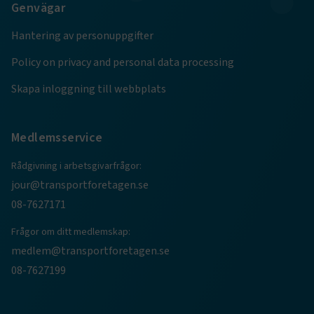
Genvägar
månader
4 veckor
Hantering av personuppgifter
Policy on privacy and personal data processing
Skapa inloggning till webbplats
Medlemsservice
Rådgivning i arbetsgivarfrågor:
jour@transportforetagen.se
08-7627171
TF-XSRF-TOKEN
www.transportforetagen.se
Session
Frågor om ditt medlemskap:
medlem@transportforetagen.se
session
transportforetagen.shinyapps.io
Session
08-7627199