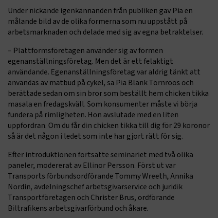
Under nickande igenkännanden från publiken gav Pia en
målande bild av de olika formerna som nu uppstått på
arbetsmarknaden och delade med sig av egna betraktelser.
– Plattformsföretagen använder sig av formen
egenanställningsföretag. Men det är ett felaktigt
användande. Egenanställningsföretag var aldrig tänkt att
användas av matbud på cykel, sa Pia Blank Törnroos och
berättade sedan om sin bror som beställt hem chicken tikka
masala en fredagskväll. Som konsumenter måste vi börja
fundera på rimligheten. Hon avslutade med en liten
uppfordran. Om du får din chicken tikka till dig för 29 koronor
så är det någon i ledet som inte har gjort rätt för sig.
Efter introduktionen fortsatte seminariet med två olika
paneler, modererat av Ellinor Persson. Först ut var
Transports förbundsordförande Tommy Wreeth, Annika
Nordin, avdelningschef arbetsgivarservice och juridik
Transportföretagen och Christer Brus, ordförande
Biltrafikens arbetsgivarförbund och åkare.