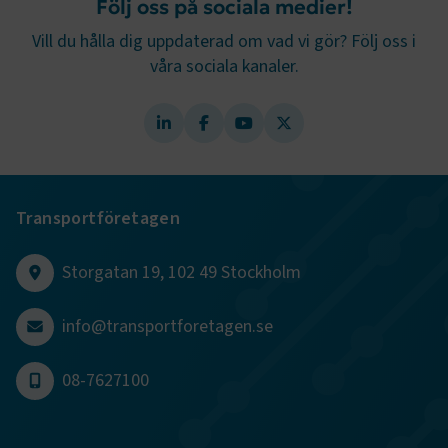
Följ oss på sociala medier!
.AspNetCore.Session
transportforetagen.se
Session
Vill du hålla dig uppdaterad om vad vi gör? Följ oss i
.AspNetCore.AuthCookie
transportforetagen.se
1 år
våra sociala kanaler.
CookieScriptConsent
2
CookieScript
månader
www.transportforetagen.se
4 veckor
Google Privacy Policy
Transportföretagen
Storgatan 19, 102 49 Stockholm
ARRAffinity
Session
Microsoft Corporation
.www.transportforetagen.se
info@transportforetagen.se
08-7627100
.EPiForm_BID
www.transportforetagen.se
2