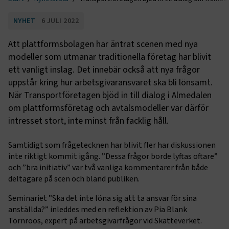
NYHET
6 JULI 2022
Att plattformsbolagen har äntrat scenen med nya
modeller som utmanar traditionella företag har blivit
ett vanligt inslag. Det innebär också att nya frågor
uppstår kring hur arbetsgivaransvaret ska bli lönsamt.
När Transportföretagen bjöd in till dialog i Almedalen
om plattformsföretag och avtalsmodeller var därför
intresset stort, inte minst från facklig håll.
Samtidigt som frågetecknen har blivit fler har diskussionen
inte riktigt kommit igång. ”Dessa frågor borde lyftas oftare”
och ”bra initiativ” var två vanliga kommentarer från både
deltagare på scen och bland publiken.
Seminariet ”Ska det inte löna sig att ta ansvar för sina
anställda?” inleddes med en reflektion av Pia Blank
Törnroos, expert på arbetsgivarfrågor vid Skatteverket.