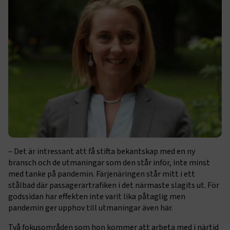
– Det är intressant att få stifta bekantskap med en ny
bransch och de utmaningar som den står inför, inte minst
med tanke på pandemin. Färjenäringen står mitt i ett
stålbad där passagerartrafiken i det närmaste slagits ut. För
godssidan har effekten inte varit lika påtaglig men
pandemin ger upphov till utmaningar även här.
Två fokusområden som hon kommer att arbeta med i närtid