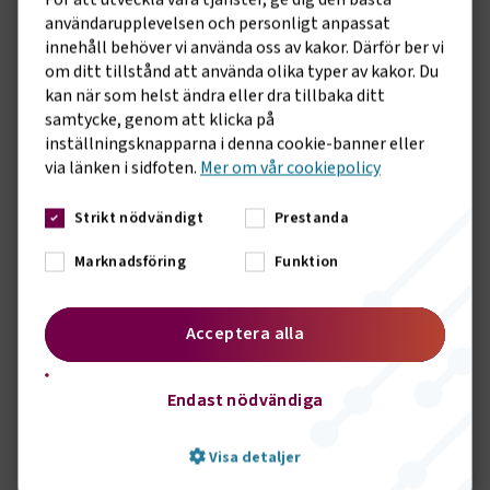
Frågor med stor vikt
användarupplevelsen och personligt anpassat
innehåll behöver vi använda oss av kakor. Därför ber vi
Förutom det fortsatta arbetet utefter de förutsättningar
om ditt tillstånd att använda olika typer av kakor. Du
pandemin innebär, ligger också ett omfattade arbete kring
kan när som helst ändra eller dra tillbaka ditt
LAS.
samtycke, genom att klicka på
inställningsknapparna i denna cookie-banner eller
– I närtid ska vi analysera konsekvensen av
via länken i sidfoten.
Mer om vår cookiepolicy
lagstiftningsförändringen. Det är top of mind, inte bara för
sjöfarten utan för samtliga förbund inom
Transportföretagen. I höst inleds sedan arbetet med
Strikt nödvändigt
Prestanda
avtalsrörelsen.
Marknadsföring
Funktion
Även frågan om branschens fortsatt stora
rekryteringsbehov kommer att hanteras, där Annika Nordin
kommer att arbeta nära avdelningen för
Acceptera alla
kompetensförsörjning inom Transportföretagen. Detta för
att avtalsvägen lägga grunden för att branschen ska komma
Endast nödvändiga
till rätta med den kompetensproblematik som finns.
Något som också kommer att ägnas stor tid åt framöver är
Visa detaljer
möten med företagen. Annika Nordin är till vardags baserad