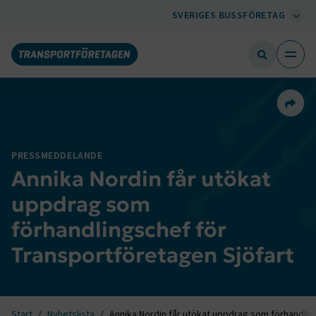
SVERIGES BUSSFÖRETAG
Dela 
PRESSMEDDELANDE
Annika Nordin får utökat
uppdrag som
förhandlingschef för
Transportföretagen Sjöfart
Start
Nyhetslista
Annika Nordin får utökat uppdrag som förhandlin