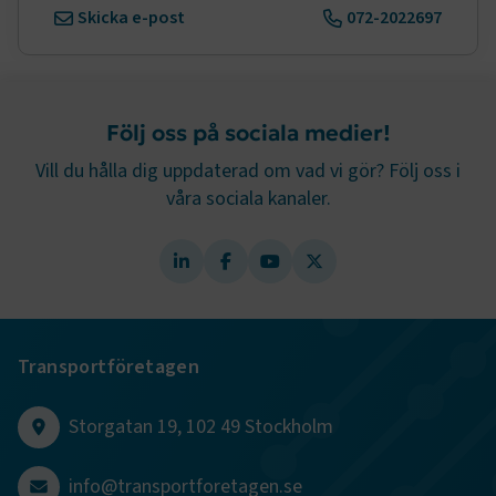
Skicka e-post
072-2022697
Google Privacy Policy
ARRAffinity
Session
Microsoft Corporation
Följ oss på sociala medier!
.www.transportforetagen.se
Vill du hålla dig uppdaterad om vad vi gör? Följ oss i
våra sociala kanaler.
.EPiForm_BID
www.transportforetagen.se
2
månader
4 veckor
Transportföretagen
Storgatan 19, 102 49 Stockholm
info@transportforetagen.se