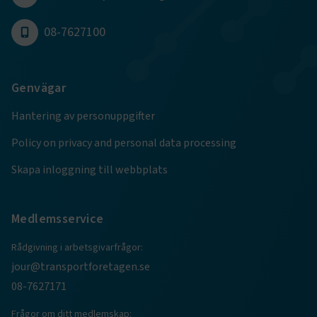
08-7627100
Genvägar
TF-XSRF-TOKEN
www.transportforetagen.se
Session
Hantering av personuppgifter
session
transportforetagen.shinyapps.io
Session
Policy on privacy and personal data processing
Skapa inloggning till webbplats
Medlemsservice
e
ARRAffinitySameSite
Session
Rådgivning i arbetsgivarfrågor:
Microsoft Corporation
.www.transportforetagen.se
jour@transportforetagen.se
08-7627171
Frågor om ditt medlemskap: