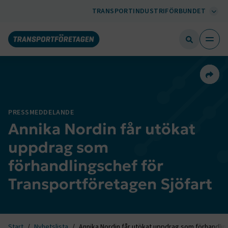
TRANSPORTINDUSTRIFÖRBUNDET
Dela 
PRESSMEDDELANDE
Annika Nordin får utökat
uppdrag som
förhandlingschef för
Transportföretagen Sjöfart
Start
Nyhetslista
Annika Nordin får utökat uppdrag som förhandlin