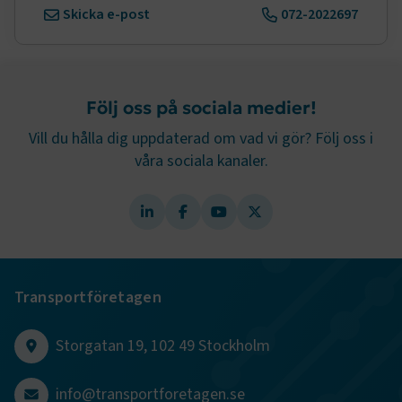
Skicka e-post
072-2022697
Google Privacy Policy
ARRAffinity
Session
Microsoft Corporation
Följ oss på sociala medier!
.www.transportforetagen.se
Vill du hålla dig uppdaterad om vad vi gör? Följ oss i
våra sociala kanaler.
.EPiForm_BID
www.transportforetagen.se
2
månader
4 veckor
Transportföretagen
Storgatan 19, 102 49 Stockholm
info@transportforetagen.se