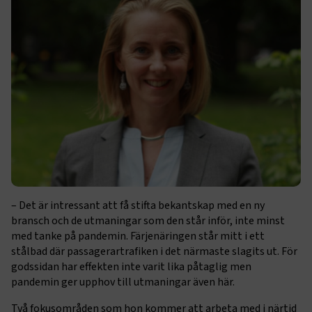
– Det är intressant att få stifta bekantskap med en ny
bransch och de utmaningar som den står inför, inte minst
med tanke på pandemin. Färjenäringen står mitt i ett
stålbad där passagerartrafiken i det närmaste slagits ut. För
godssidan har effekten inte varit lika påtaglig men
pandemin ger upphov till utmaningar även här.
Två fokusområden som hon kommer att arbeta med i närtid