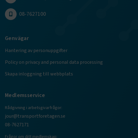
08-7627100
Genvägar
TF-XSRF-TOKEN
www.transportforetagen.se
Session
Hantering av personuppgifter
session
transportforetagen.shinyapps.io
Session
Policy on privacy and personal data processing
Skapa inloggning till webbplats
Medlemsservice
e
ARRAffinitySameSite
Session
Rådgivning i arbetsgivarfrågor:
Microsoft Corporation
.www.transportforetagen.se
jour@transportforetagen.se
08-7627171
Frågor om ditt medlemskap: