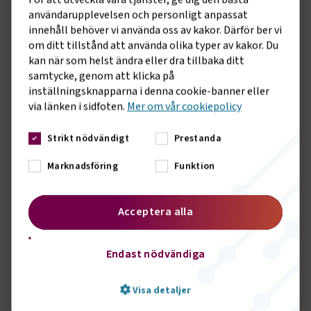
Frågor med stor vikt
användarupplevelsen och personligt anpassat
innehåll behöver vi använda oss av kakor. Därför ber vi
Förutom det fortsatta arbetet utefter de förutsättningar
om ditt tillstånd att använda olika typer av kakor. Du
pandemin innebär, ligger också ett omfattade arbete kring
kan när som helst ändra eller dra tillbaka ditt
LAS.
samtycke, genom att klicka på
inställningsknapparna i denna cookie-banner eller
– I närtid ska vi analysera konsekvensen av
via länken i sidfoten.
Mer om vår cookiepolicy
lagstiftningsförändringen. Det är top of mind, inte bara för
sjöfarten utan för samtliga förbund inom
Transportföretagen. I höst inleds sedan arbetet med
Strikt nödvändigt
Prestanda
avtalsrörelsen.
Marknadsföring
Funktion
Även frågan om branschens fortsatt stora
rekryteringsbehov kommer att hanteras, där Annika Nordin
kommer att arbeta nära avdelningen för
Acceptera alla
kompetensförsörjning inom Transportföretagen. Detta för
att avtalsvägen lägga grunden för att branschen ska komma
Endast nödvändiga
till rätta med den kompetensproblematik som finns.
Något som också kommer att ägnas stor tid åt framöver är
Visa detaljer
möten med företagen. Annika Nordin är till vardags baserad