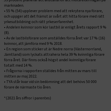
53 procent planerar att anställa för att möta efterfrågan på
marknaden.
Strikt nödvändigt
Prestanda
• 55 % (54) upplever problem med att rekrytera nya förare,
och uppger att det främst är svårt att hitta förare med rätt
Marknadsföring
Funktion
yrkesutbildning och rätt yrkeserfarenhet.
Strikt nödvändiga kakor låter dig använda webbplatsen
• Andelen kvinnor som kör lastbil är enligt årets rapport 9 %
genom att aktivera grundläggande funktioner, såsom
(8).
sidnavigering och åtkomst till säkra områden på
• Av de lastbilsförare som anställdes förra året var 17 % (16)
webbplatsen. Webbplatsen fungerar inte korrekt utan
kvinnor, att jämföra med 9 % 2018.
dessa kakor.
• En region som sticker ut är Nedre norra (Västernorrland,
Jämtland) som lyckats attrahera hela 39 % kvinnliga förare
Namn
Leverantör
/
Domän
Utgång
förra året. Där finns också högst andel kvinnliga förare
.AspNetCore.Session
transportforetagen.se
Session
totalt med 14 %.
• Frågorna i rapporten ställdes från mitten av mars till
mitten av maj 2022.
.AspNetCore.AuthCookie
transportforetagen.se
1 år
• TYA står kvar vid sin bedömning att det behövs 50 000
förare de närmaste tio åren.
CookieScriptConsent
2
CookieScript
*(2021 års siffror i parentes)
månader
www.transportforetagen.se
4 veckor