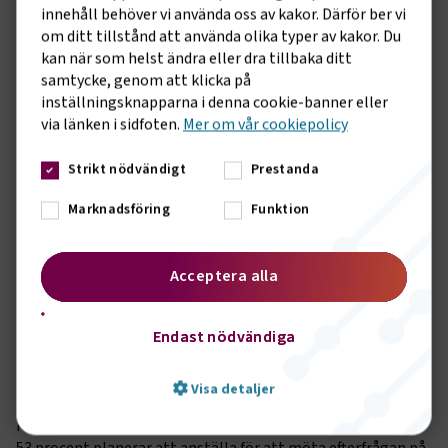
innehåll behöver vi använda oss av kakor. Därför ber vi
Transportföretagen har egna beräkningar för
om ditt tillstånd att använda olika typer av kakor. Du
rekryteringsbehovet i hela transportnäringen. Dessa siffror
kan när som helst ändra eller dra tillbaka ditt
bekräftar TYAs rapport och visar samtidigt på vikten av
samtycke, genom att klicka på
fortsätta arbetet med branschens kompetensförsörjning.
inställningsknapparna i denna cookie-banner eller
Inte minst förmågan att attrahera och behålla personal
via länken i sidfoten.
Mer om vår cookiepolicy
liksom att fortsätta få fler tjejer att söka sig till
transportnäringens alla spännande karriärmöjligheter,
säger Caj Luoma.
Strikt nödvändigt
Prestanda
Kortfakta från TYAs rapport
Marknadsföring
Funktion
• 928 åkeriföretag besvarade enkäten.
• 41 % (34) uppger att de kommer att nyanställa inom sex
Acceptera alla
månader.
• Sammanlagt behövs 3 066 (1 923) nya förare i Sverige det
Endast nödvändiga
närmaste halvåret. På hela året efterfrågas 6 361 (4 029)
lastbilsförare.
• Mest benägna att nyanställa är företagen i Sveriges
Visa detaljer
Sydvästra och Sydöstra regioner (Halland, Västra Götaland,
Kronoberg, Blekinge, Jönköping, Kalmar), där 54 respektive