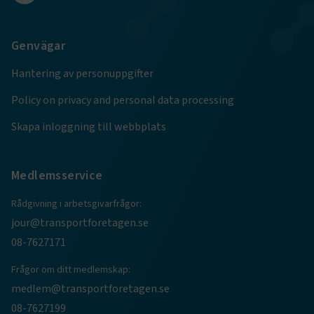
Genvägar
TF-XSRF-TOKEN
www.transportforetagen.se
Session
Hantering av personuppgifter
Policy on privacy and personal data processing
session
transportforetagen.shinyapps.io
Session
Skapa inloggning till webbplats
Medlemsservice
e
Rådgivning i arbetsgivarfrågor:
jour@transportforetagen.se
ARRAffinitySameSite
Session
Microsoft Corporation
.www.transportforetagen.se
08-7627171
Frågor om ditt medlemskap:
medlem@transportforetagen.se
08-7627199