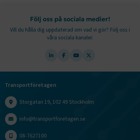
Google Privacy Policy
Följ oss på sociala medier!
ARRAffinity
Session
Microsoft Corporation
.www.transportforetagen.se
Vill du hålla dig uppdaterad om vad vi gör? Följ oss i
våra sociala kanaler.
.EPiForm_BID
www.transportforetagen.se
2
månader
Transportföretagen
4 veckor
Storgatan 19, 102 49 Stockholm
info@transportforetagen.se
08-7627100