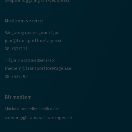
Skapa inloggning till webbplats
Medlemsservice
CookieScriptConsent
2
CookieScript
månader
www.transportforetagen.se
4 veckor
Rådgivning i arbetsgivarfrågor:
jour@transportforetagen.se
Google Privacy Policy
08-7627171
Frågor om ditt medlemskap:
ARRAffinity
Session
Microsoft Corporation
.www.transportforetagen.se
medlem@transportforetagen.se
08-7627199
Bli medlem
Skicka e-post eller ansök online:
.EPiForm_BID
www.transportforetagen.se
2
månader
varvning@transportforetagen.se
4 veckor