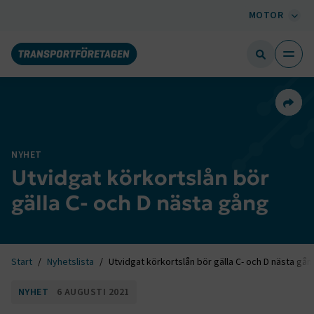
MOTOR
Dela 
NYHET
Utvidgat körkortslån bör
gälla C- och D nästa gång
Start
Nyhetslista
Utvidgat körkortslån bör gälla C- och D nästa gån
NYHET
6 AUGUSTI 2021