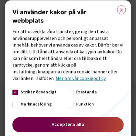
×
”Vi välkomnar regeringens besked om att utvidga
Vi använder kakor på vår
körkortslånet. Nästa steg måste vara att kunna öppna
webbplats
körkortslån även för C- och D-körkort”, kommenterar Caj
Luoma, chef för kompetensförsörjning Transportföretagen.
För att utveckla våra tjänster, ge dig den bästa
användarupplevelsen och personligt anpassat
Läs mer om utvidgningen av körkortslånet på regeringens
innehåll behöver vi använda oss av kakor. Därför ber vi
hemsida.
om ditt tillstånd att använda olika typer av kakor. Du
kan när som helst ändra eller dra tillbaka ditt
Ta del av Transportföretagens rapport ”Fler körkort ger
samtycke, genom att klicka på
fler jobb”.
inställningsknapparna i denna cookie-banner eller
via länken i sidfoten.
Mer om vår cookiepolicy
Strikt nödvändigt
Prestanda
Följ oss på sociala medier!
Marknadsföring
Funktion
Vill du hålla dig uppdaterad om vad vi gör? Följ oss i
våra sociala kanaler.
Acceptera alla