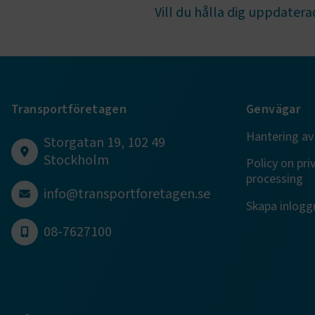
Vill du hålla dig uppdaterad
TF-XSRF-TO
session
Transportföretagen
Genvägar
ARRAffinity
Hantering av
Storgatan 19, 102 49
Stockholm
Policy on pri
processing
info@transportforetagen.se
VISITOR_PR
Skapa inloggn
08-7627100
.EPiForm_Vis