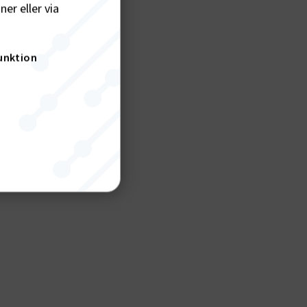
er eller via
unktion
nktion
gande
bplatsen
tekniska