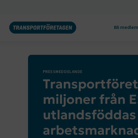
Bli medle
PRESSMEDDELANDE
Transportföret
miljoner från E
utlandsföddas 
arbetsmarkna