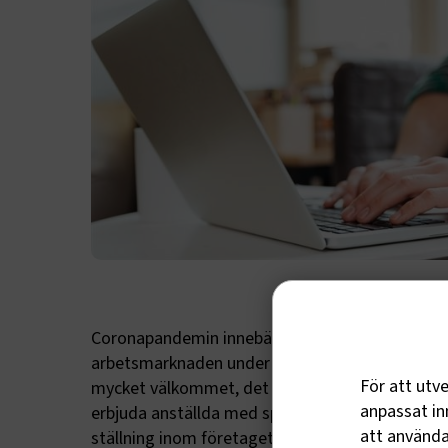
Coronapandemin innebär att en stor grupp perso
arbetsmarknaden under en längre period. Därfö
För att utv
mycket välkommet, det kommer ge Transportfö
anpassat inn
erbjuda anställda med språkutmaningar att lära 
att använda 
ställning inom företaget men även på arbetsma