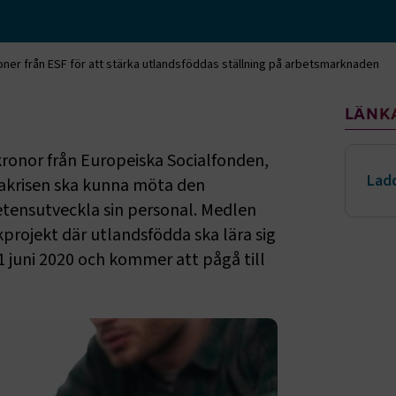
oner från ESF för att stärka utlandsföddas ställning på arbetsmarknaden
Sido
LÄNK
kronor från Europeiska Socialfonden,
Ladd
nakrisen ska kunna möta den
ensutveckla sin personal. Medlen
kprojekt där utlandsfödda ska lära sig
1 juni 2020 och kommer att pågå till