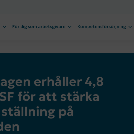
m
För dig som arbetsgivare
Kompetensförsörjning
agen erhåller 4,8
SF för att stärka
ställning på
den