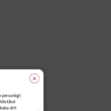
×
h personligt
tillstånd
lbaka ditt