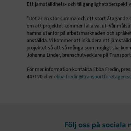
Ett jämställdhets- och tillgänglighetsperspektiv
.AspNetCor
”Det är en stor summa och ett stort åtagande s
CookieScri
om att projektet kommer falla väl ut. Vår målsä
hamna utanför på arbetsmarknaden och språket 
anställda. Vi kommer att inkludera ett jämställd
projektet så att så många som möjligt ska kunna
ARRAffinity
Johanna Linder, branschutvecklare på Transpor
För mer information kontakta Ebba Fredin, pres
447120 eller
ebba.fredin@transportforetagen.s
.EPiForm_B
Följ oss på sociala