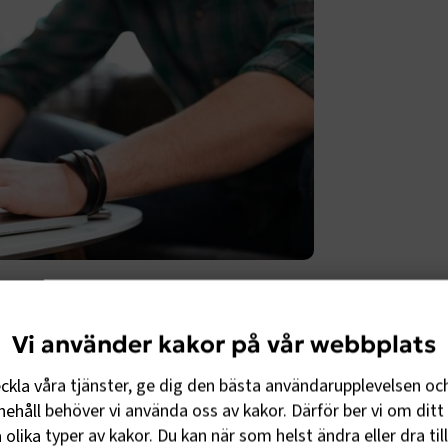
ner riskerar att hamna utanför på
Vi använder kakor på vår webbplats
r är det ekonomiska stödet från ESF
eckla våra tjänster, ge dig den bästa användarupplevelsen oc
retagens medlemsföretag möjlighet att
ehåll behöver vi använda oss av kakor. Därför ber vi om ditt 
sig yrkessvenska för att stärka sin
olika typer av kakor. Du kan när som helst ändra eller dra til
rknaden.