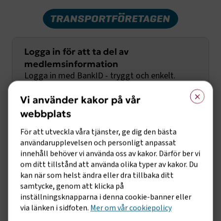
Logga in för att ta del av
medlemsinformation
Logga in med BankID - tryggt och enkelt.
×
Vi använder kakor på vår
Första gången behöver du fylla i
webbplats
företagsuppgifter så vi kan koppla din inloggning
För att utveckla våra tjänster, ge dig den bästa
med rätt företag och ditt medlemskap.
användarupplevelsen och personligt anpassat
innehåll behöver vi använda oss av kakor. Därför ber vi
Logga in med BankID
om ditt tillstånd att använda olika typer av kakor. Du
kan när som helst ändra eller dra tillbaka ditt
samtycke, genom att klicka på
Logga in med användarnamn och lösenord
inställningsknapparna i denna cookie-banner eller
via länken i sidfoten.
Mer om vår cookiepolicy