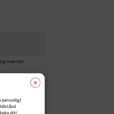
ning med rätt
×
h personligt
tillstånd
lbaka ditt