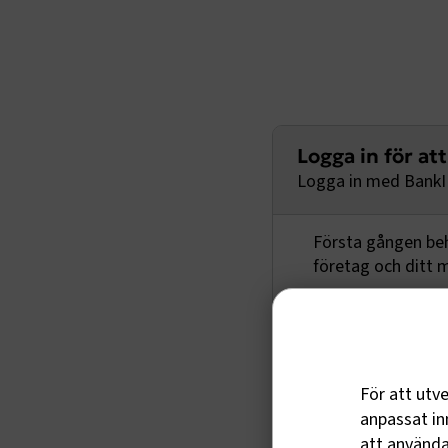
Logga in för at
Logga in med BankID
Första gången behö
företag och ditt
Logga in med anv
För att utv
anpassat inn
att använda 