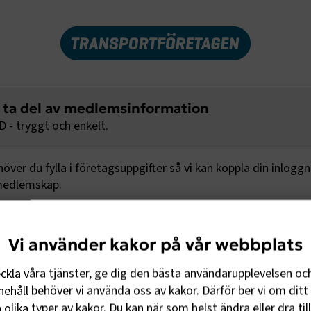
t ta del av medlemsinformation
 - tryggt och enkelt.
ver du fylla i företagsuppgifter så vi kan koppla din inlogg
 medlemskap.
Logga in med BankID
Vi använder kakor på vår webbplats
ändarnamn och lösenord
eckla våra tjänster, ge dig den bästa användarupplevelsen oc
ehåll behöver vi använda oss av kakor. Därför ber vi om ditt 
olika typer av kakor. Du kan när som helst ändra eller dra til