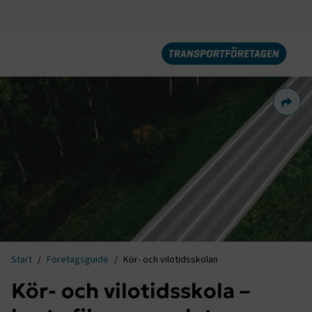
Dela 
Start
Företagsguide
Kör- och vilotidsskolan
Kör- och vilotidsskola –